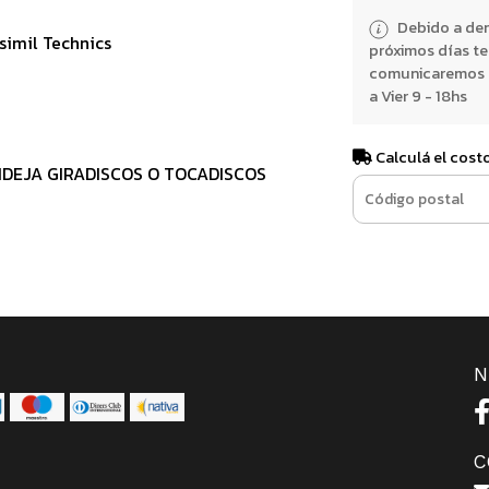
Debido a dem
simil Technics
próximos días t
comunicaremos e
a Vier 9 - 18hs
Calculá el cost
NDEJA GIRADISCOS O TOCADISCOS
N
C