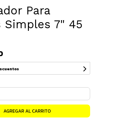
ador Para
 Simples 7" 45
0
escuentos
AGREGAR AL CARRITO