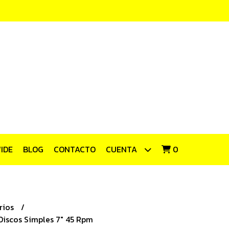
IDE
BLOG
CONTACTO
CUENTA
0
rios
Discos Simples 7" 45 Rpm