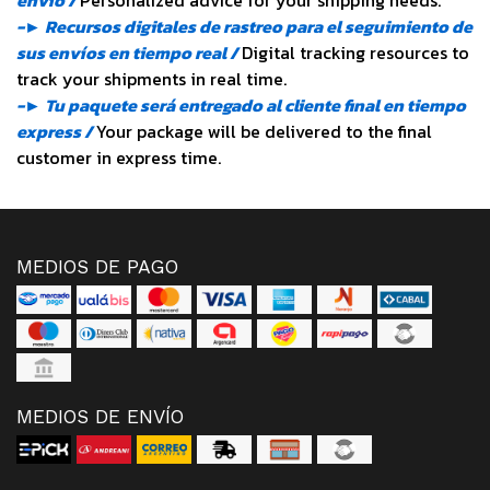
envío /
Personalized advice for your shipping needs.
-► Recursos digitales de rastreo para el seguimiento de
sus envíos en tiempo real /
Digital tracking resources to
track your shipments in real time.
-► Tu paquete será entregado al cliente final en tiempo
express /
Your package will be delivered to the final
customer in express time.
MEDIOS DE PAGO
MEDIOS DE ENVÍO