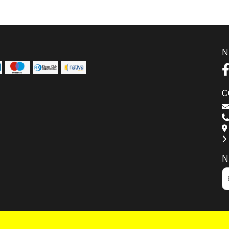
N
C
N