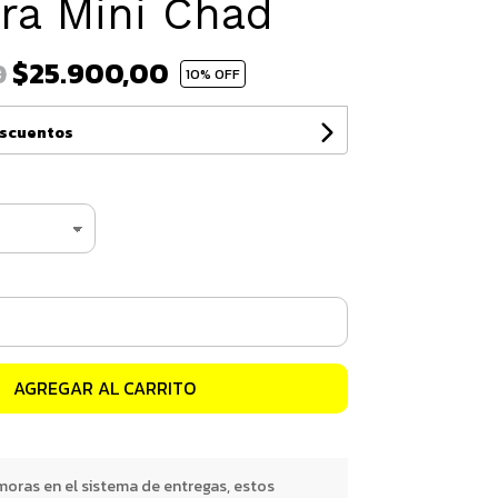
era Mini Chad
$25.900,00
0
10
% OFF
escuentos
AGREGAR AL CARRITO
oras en el sistema de entregas, estos