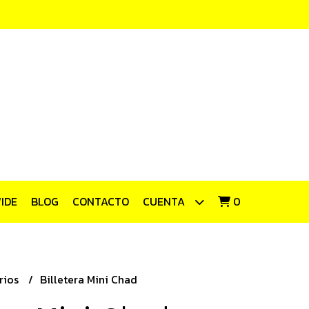
IDE
BLOG
CONTACTO
CUENTA
0
rios
Billetera Mini Chad