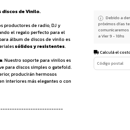
 discos de Vinilo.
Debido a dem
próximos días t
os productores de radio, DJ y
comunicaremos e
ando el regalo perfecto para el
a Vier 9 - 18hs
para álbum de discos de vinilo es
eriales
sólidos y resistentes
.
Calculá el cost
a
: Nuestro soporte para vinilos es
e para discos simples o gatefold.
rior, producirán hermosos
en interiores más elegantes o con
----------------------------