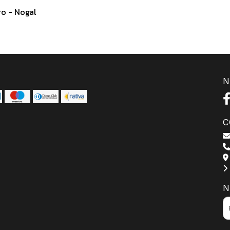
ro - Nogal
N
C
N