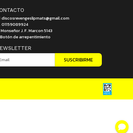
ONTACTO
discosrevengeslipmats@gmail.com
01159089924
Monseñor J. F. Marcon 5143
Botón de arrepentimiento
EWSLETTER
SUSCRIBIRME