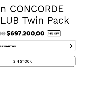
on CONCORDE
CLUB Twin Pack
$697.200,00
00
14
% OFF
escuentos
SIN STOCK