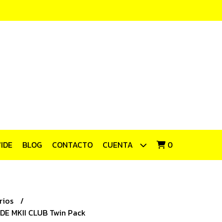
IDE
BLOG
CONTACTO
CUENTA
0
rios
E MKII CLUB Twin Pack