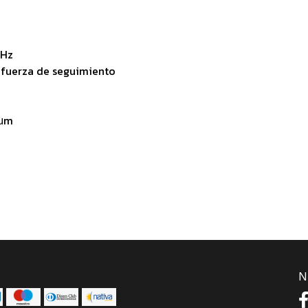
 Hz
 fuerza de seguimiento
 μm
N