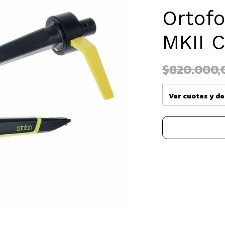
Ortof
MKII 
$820.000,
Ver cuotas y d