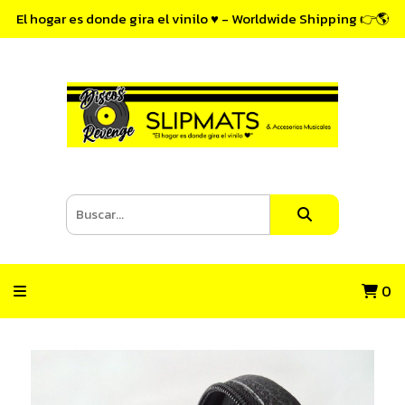
El hogar es donde gira el vinilo ♥ - Worldwide Shipping 👉🌎
0