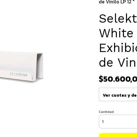
de Vinilo LP 12 "
Selekt
White 
Exhibi
de Vin
$50.600,
Ver cuotas y d
Cantidad