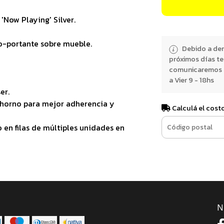
 'Now Playing' Silver.
to-portante sobre mueble.
Debido a dem
próximos días t
comunicaremos e
a Vier 9 - 18hs
er.
 horno para mejor adherencia y
Calculá el cost
 en filas de múltiples unidades en
N