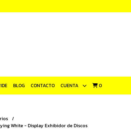
IDE
BLOG
CONTACTO
CUENTA
0
rios
ying White - Display Exhibidor de Discos