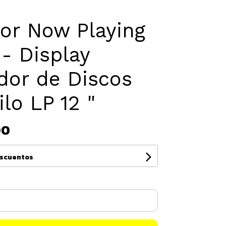
or Now Playing
- Display
dor de Discos
ilo LP 12 "
00
escuentos