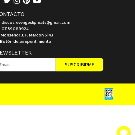
ONTACTO
discosrevengeslipmats@gmail.com
01159089924
Monseñor J. F. Marcon 5143
Botón de arrepentimiento
EWSLETTER
SUSCRIBIRME