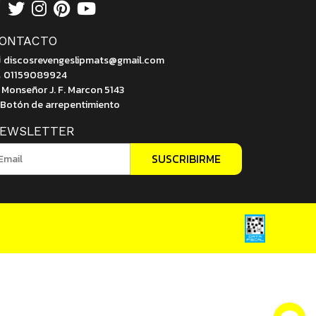
ONTACTO
discosrevengeslipmats@gmail.com
01159089924
Monseñor J. F. Marcon 5143
Botón de arrepentimiento
EWSLETTER
SUSCRIBIRME