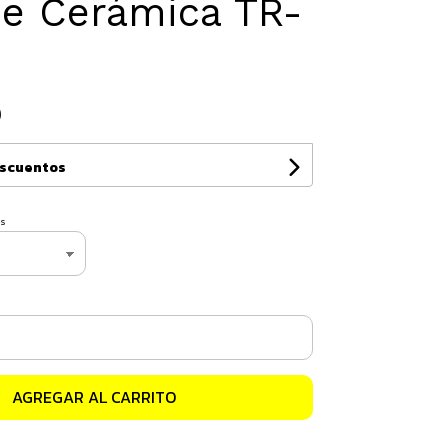
De Cerámica TR-
0
escuentos
s
AGREGAR AL CARRITO