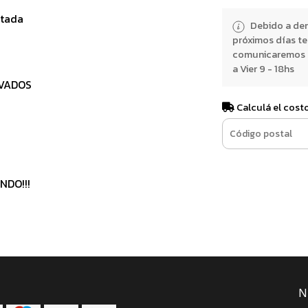
rtada
Debido a dem
próximos días t
comunicaremos e
a Vier 9 - 18hs
AVADOS
Calculá el cost
NDO!!!
N