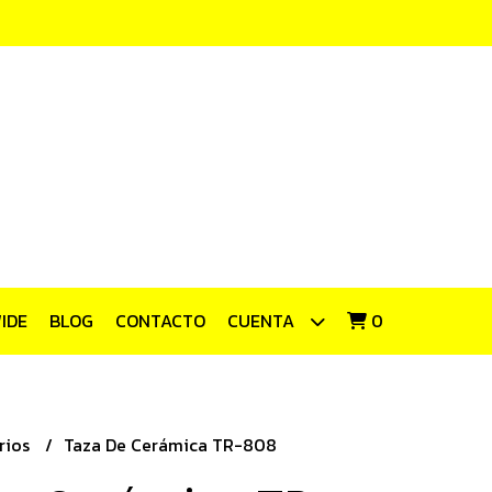
IDE
BLOG
CONTACTO
CUENTA
0
rios
Taza De Cerámica TR-808