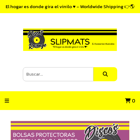
El hogar es donde gira el vinilo ♥ - Worldwide Shipping 👉🌎
0