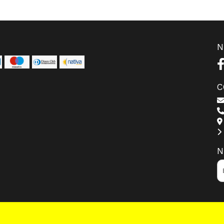
N
C
N