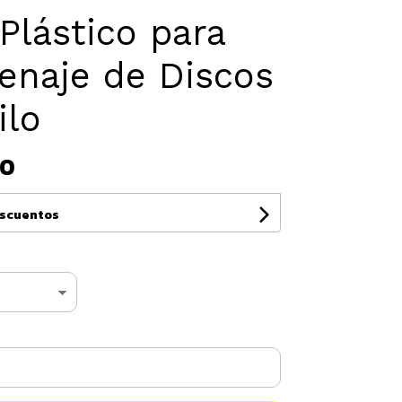
Plástico para
enaje de Discos
ilo
00
escuentos