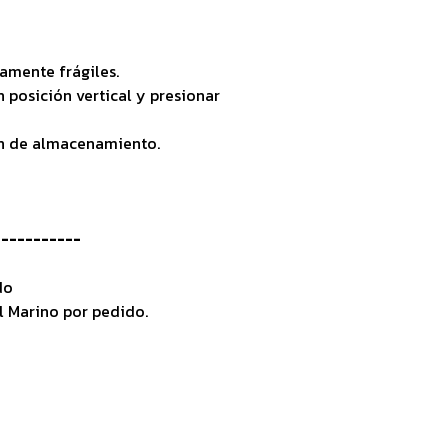
vamente frágiles.
posición vertical y presionar
ón de almacenamiento.
-----------
do
l Marino por pedido.