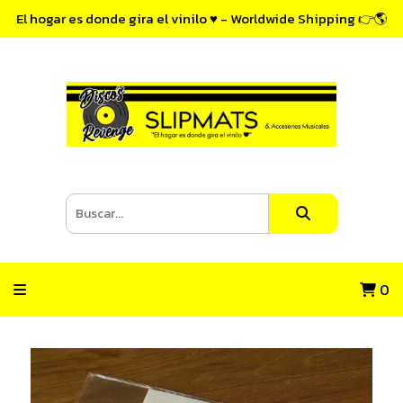
El hogar es donde gira el vinilo ♥ - Worldwide Shipping 👉🌎
0