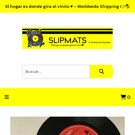
El hogar es donde gira el vinilo ♥ - Worldwide Shipping 👉🌎
0