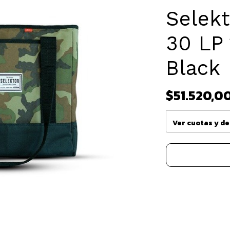
Selekt
30 LP
Black
$51.520,0
Ver cuotas y d