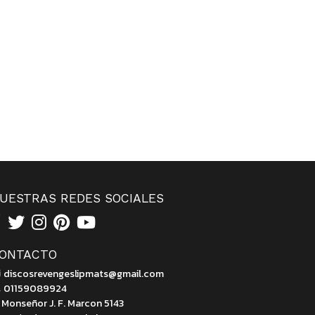
UESTRAS REDES SOCIALES
ONTACTO
discosrevengeslipmats@gmail.com
01159089924
Monseñor J. F. Marcon 5143