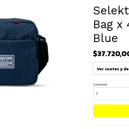
Selek
Bag x 
Blue
$37.720,0
Ver cuotas y d
Cantidad