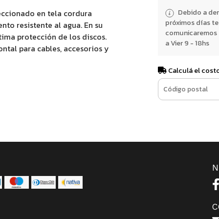
Debido a dem
eccionado en tela cordura
próximos días t
nto resistente al agua. En su
comunicaremos e
tima protección de los discos.
a Vier 9 - 18hs
ontal para cables, accesorios y
Calculá el cost
N
C