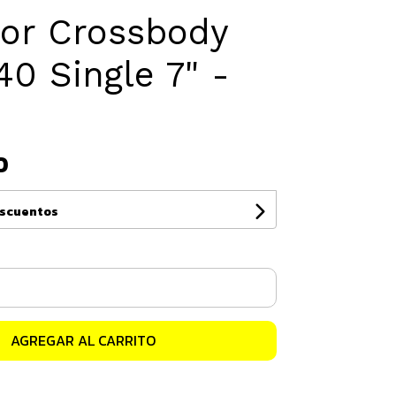
tor Crossbody
40 Single 7" -
0
escuentos
AGREGAR AL CARRITO