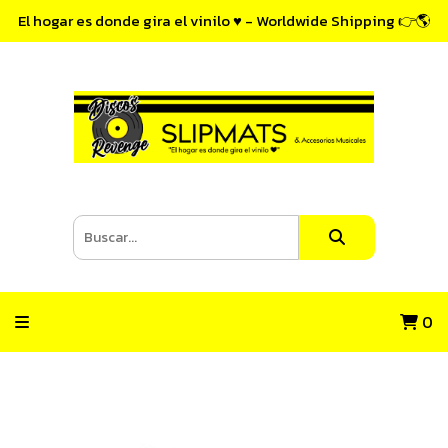
El hogar es donde gira el vinilo ♥ - Worldwide Shipping 👉🌎
0