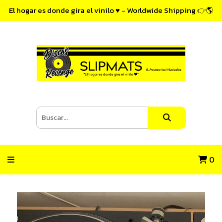
El hogar es donde gira el vinilo ♥ - Worldwide Shipping 👉🌎
0