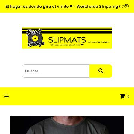
El hogar es donde gira el vinilo ♥ - Worldwide Shipping 👉🌎
0