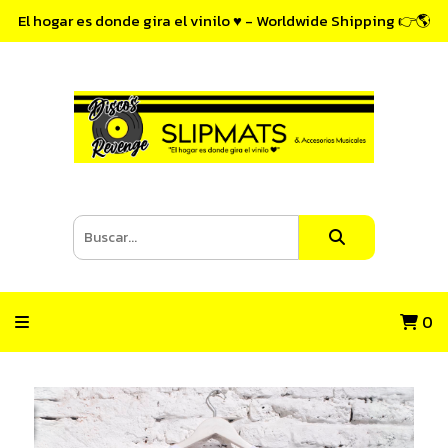
El hogar es donde gira el vinilo ♥ - Worldwide Shipping 👉🌎
0