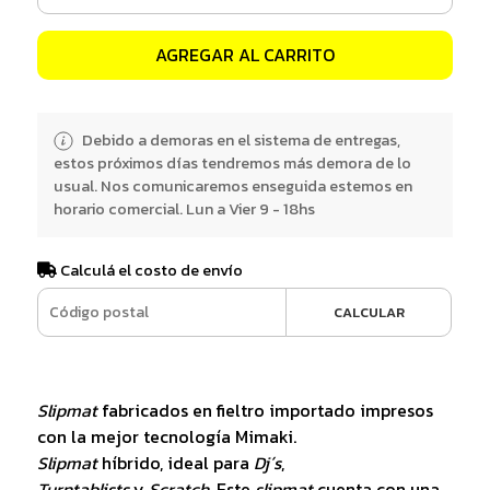
AGREGAR AL CARRITO
Debido a demoras en el sistema de entregas,
estos próximos días tendremos más demora de lo
usual. Nos comunicaremos enseguida estemos en
horario comercial. Lun a Vier 9 - 18hs
Calculá el costo de envío
CALCULAR
Slipmat
fabricados en fieltro importado impresos
con la mejor tecnología Mimaki.
Slipmat
híbrido, ideal para
Dj´s
,
Turntablists
y
Scratch
. Este
slipmat
cuenta con una