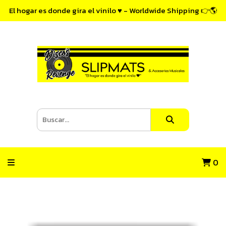
El hogar es donde gira el vinilo ♥ - Worldwide Shipping 👉🌎
0