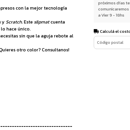
próximos días t
mpresos con la mejor tecnología
comunicaremos e
a Vier 9 - 18hs
s
y
Scratch
. Este
slipmat
cuenta
 lo hace único.
Calculá el cost
ecesitas sin que la aguja rebote al
¿Quieres otro color? Consultanos!
-------------------------------