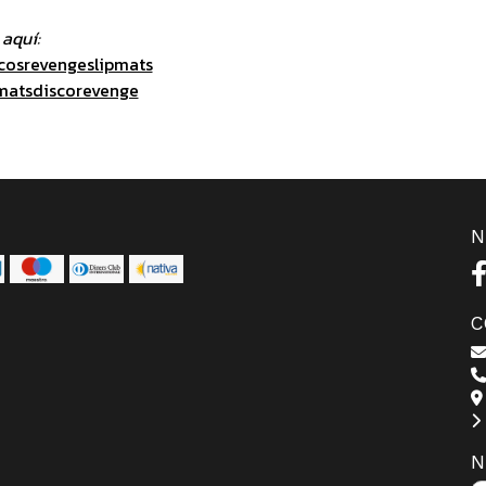
aquí:
cosrevengeslipmats
matsdiscorevenge
N
C
N