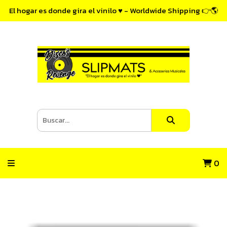
El hogar es donde gira el vinilo ♥ - Worldwide Shipping 👉🌎
0