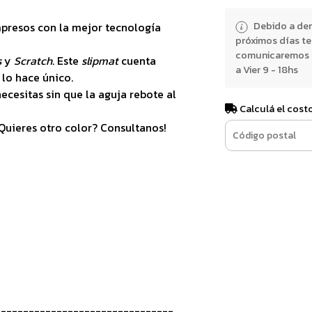
Debido a dem
mpresos con la mejor tecnología
próximos días t
comunicaremos e
s
y
Scratch
. Este
slipmat
cuenta
a Vier 9 - 18hs
 lo hace único.
ecesitas sin que la aguja rebote al
Calculá el cost
¿Quieres otro color? Consultanos!
-------------------------------