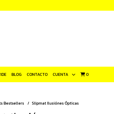
IDE
BLOG
CONTACTO
CUENTA
0
s Bestsellers
Slipmat Ilusiónes Ópticas