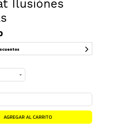
t Ilusiónes
as
0
escuentos
AGREGAR AL CARRITO