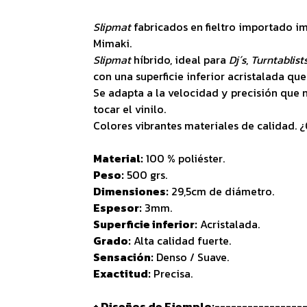
Slipmat
fabricados en fieltro importado i
Mimaki.
Slipmat
híbrido, ideal para
Dj´s
,
Turntablist
con una superficie inferior acristalada que
Se adapta a la velocidad y precisión que n
tocar el vinilo.
Colores vibrantes materiales de calidad. 
Material:
100 % poliéster.
Peso:
500 grs.
Dimensiones:
29,5cm de diámetro.
Espesor:
3mm.
Superficie inferior:
Acristalada.
Grado:
Alta calidad fuerte.
Sensación:
Denso / Suave.
Exactitud:
Precisa.
+ Diseños de Ejemplo:-----------------