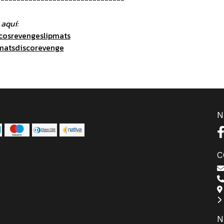
aquí:
cosrevengeslipmats
matsdiscorevenge
N
C
N