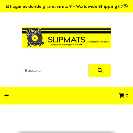
El hogar es donde gira el vinilo ♥ - Worldwide Shipping 👉🌎
0