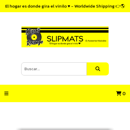
El hogar es donde gira el vinilo ♥ - Worldwide Shipping 👉🌎
0