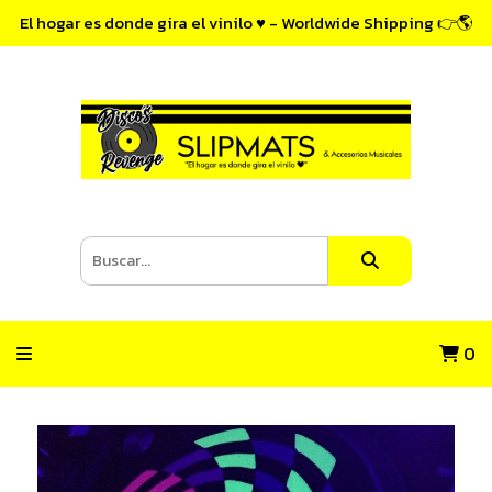
El hogar es donde gira el vinilo ♥ - Worldwide Shipping 👉🌎
0