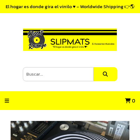
El hogar es donde gira el vinilo ♥ - Worldwide Shipping 👉🌎
0