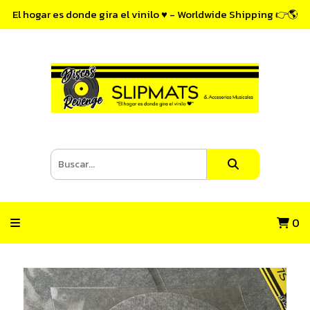
El hogar es donde gira el vinilo ♥ - Worldwide Shipping 👉🌎
0