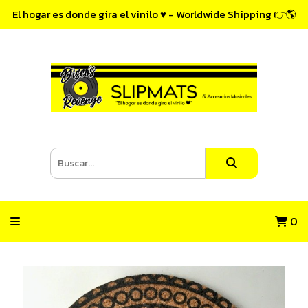
El hogar es donde gira el vinilo ♥ - Worldwide Shipping 👉🌎
0